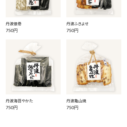
丹波俵巻
丹波ふきよせ
750円
750円
丹波海苔やかた
丹波亀山焼
750円
750円