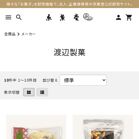
様々な「お菓子」を卸売価格で。法人、企業様専用の京菓堂公式卸売サイト。
menu
search
person
shopping_cart
全商品
メーカー
渡辺製菓
10
件中 1〜10件目
表示切替