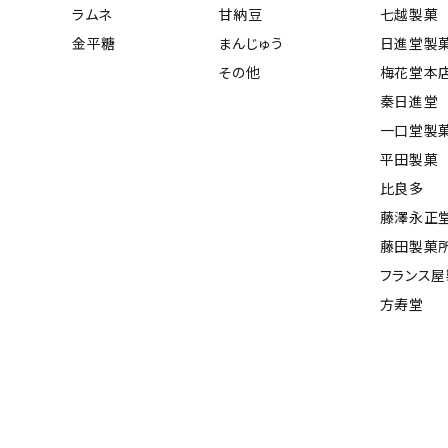
ラムネ
甘納豆
七越製菓
金平糖
まんじゅう
日進堂製
その他
梅花堂本
秦日進堂
一口堂製
平田製菓
比良多
藤澤永正
藤田製菓
フランス
方寿堂