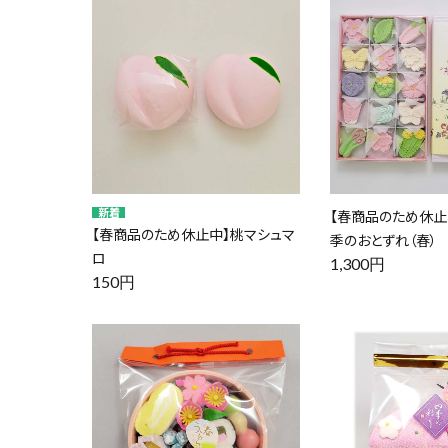
【春商品のため休止
【春商品のため休止中】桃マシュマ
季のおとずれ（春）
ロ
1,300円
150円