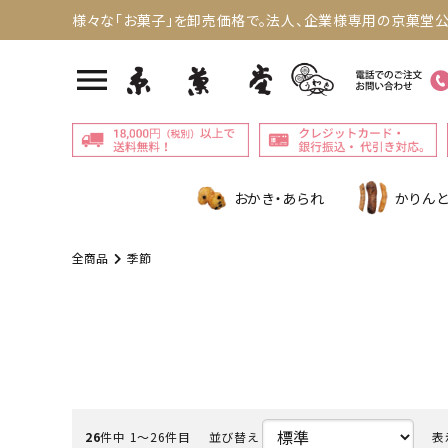
様々な「お菓子」を卸売価格で。法人、企業様専用の京菓堂公
menu
おかき・あられ
かりんと
全商品
季節
26
件中 1〜26件目
並び替え
表