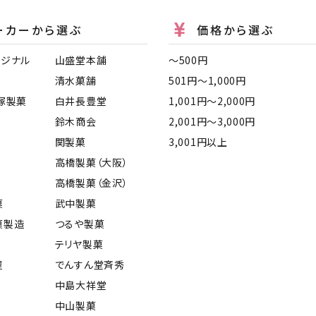
ーカーから選ぶ
価格から選ぶ
リジナル
山盛堂本舗
〜500円
清水菓舗
501円〜1,000円
塚製菓
白井長豊堂
1,001円〜2,000円
鈴木商会
2,001円〜3,000円
関製菓
3,001円以上
高橋製菓（大阪）
高橋製菓（金沢）
菓
武中製菓
菓製造
つるや製菓
テリヤ製菓
屋
でんすん堂斉秀
中島大祥堂
中山製菓