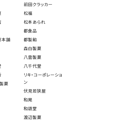
前田クラッカー
菓
松福
店
松本あられ
都食品
菓本舗
都製餡
森白製菓
八雲製菓
堂
八千代堂
所
リキ・コーポレーショ
ン
屋製菓
伏見若狭屋
和晃
和頌堂
渡辺製菓