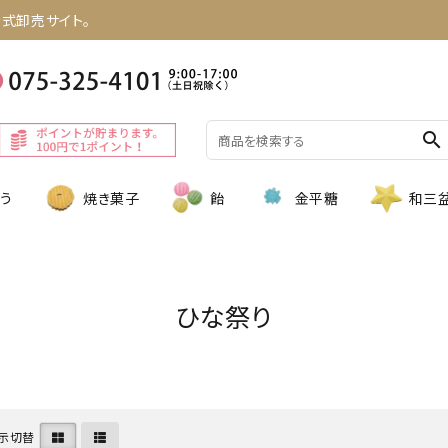
式卸売サイト。
search
う
焼き菓子
飴
金平糖
和三
ひな祭り
示切替