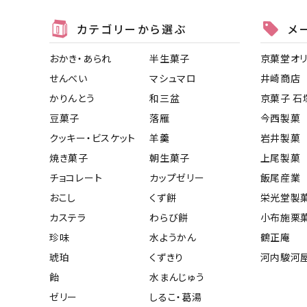
カテゴリーから選ぶ
メ
おかき・あられ
半生菓子
京菓堂オ
せんべい
マシュマロ
井崎商店
かりんとう
和三盆
京菓子 石
豆菓子
落雁
今西製菓
クッキー・ビスケット
羊羹
岩井製菓
焼き菓子
朝生菓子
上尾製菓
チョコレート
カップゼリー
飯尾産業
おこし
くず餅
栄光堂製
カステラ
わらび餅
小布施栗
珍味
水ようかん
鶴正庵
琥珀
くずきり
河内駿河
飴
水まんじゅう
ゼリー
しるこ・葛湯