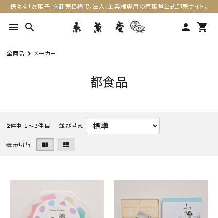
様々な「お菓子」を卸売価格で。法人、企業様専用の京菓堂公式卸売サイト。
menu
search
person
shopping_cart
全商品
メーカー
都食品
2
件中 1〜2件目
表示切替