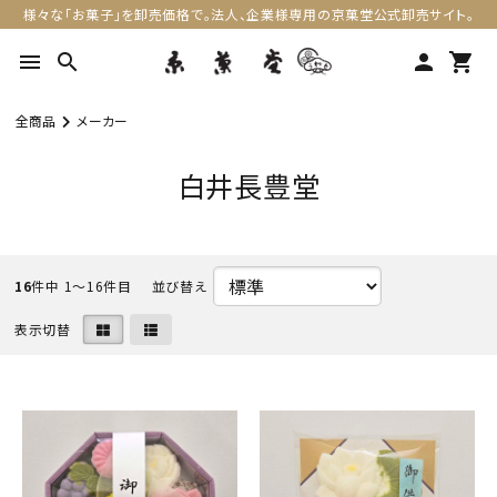
様々な「お菓子」を卸売価格で。法人、企業様専用の京菓堂公式卸売サイト。
menu
search
person
shopping_cart
全商品
メーカー
白井長豊堂
16
件中 1〜16件目
表示切替