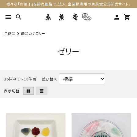
様々な「お菓子」を卸売価格で。法人、企業様専用の京菓堂公式卸売サイト。
menu
search
person
shopping_cart
全商品
商品カテゴリー
ゼリー
16
件中 1〜16件目
表示切替