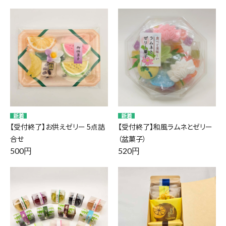
【受付終了】お供えゼリー 5点詰
【受付終了】和風ラムネとゼリー
合せ
（盆菓子）
500円
520円