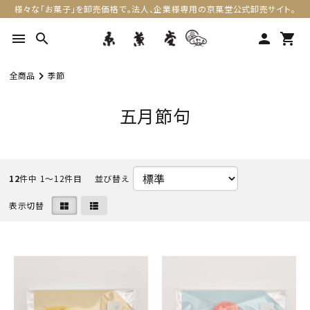
様々な「お菓子」を卸売価格で。法人、企業様専用の京菓堂公式卸売サイト。
menu
search
person
shopping_cart
全商品
季節
五月節句
12
件中 1〜12件目
表示切替