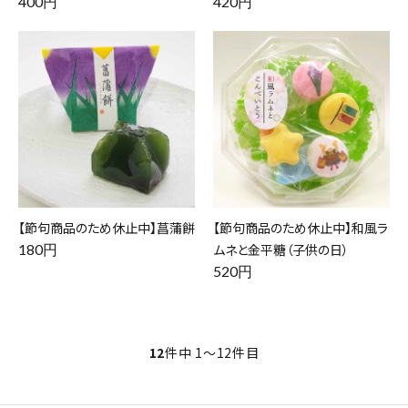
400円
420円
【節句商品のため休止中】菖蒲餅
【節句商品のため休止中】和風ラ
180円
ムネと金平糖（子供の日）
520円
12
件中 1〜12件目