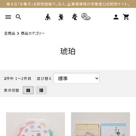
様々な「お菓子」を卸売価格で。法人、企業様専用の京菓堂公式卸売サイト。
menu
search
person
shopping_cart
全商品
商品カテゴリー
琥珀
2
件中 1〜2件目
表示切替