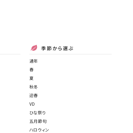
季節から選ぶ
通年
春
夏
秋冬
迎春
VD
ひな祭り
五月節句
ハロウィン