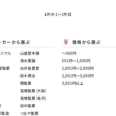
1
件中 1〜1件目
ーカーから選ぶ
価格から選ぶ
リジナル
山盛堂本舗
〜500円
清水菓舗
501円〜1,000円
塚製菓
白井長豊堂
1,001円〜2,000円
鈴木商会
2,001円〜3,000円
関製菓
3,001円以上
高橋製菓（大阪）
高橋製菓（金沢）
菓
武中製菓
菓製造
つるや製菓