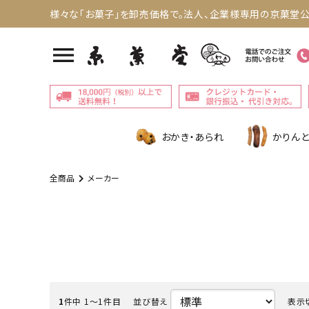
様々な「お菓子」を卸売価格で。法人、企業様専用の京菓堂公
menu
おかき・あられ
かりんと
全商品
メーカー
1
件中 1〜1件目
並び替え
表示