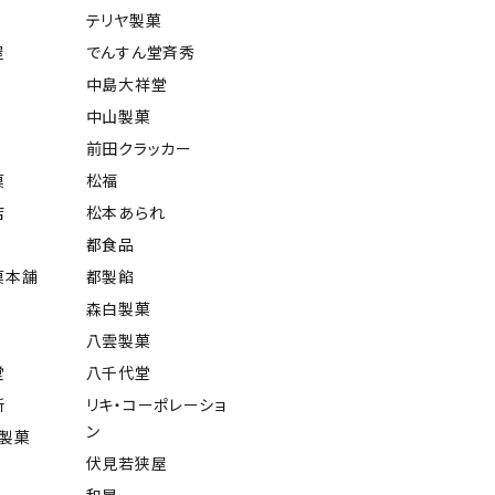
テリヤ製菓
屋
でんすん堂斉秀
中島大祥堂
中山製菓
前田クラッカー
菓
松福
店
松本あられ
都食品
菓本舗
都製餡
森白製菓
八雲製菓
堂
八千代堂
所
リキ・コーポレーショ
ン
屋製菓
伏見若狭屋