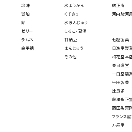
珍味
水ようかん
鶴正庵
琥珀
くずきり
河内駿河
飴
水まんじゅう
ゼリー
しるこ・葛湯
ラムネ
甘納豆
七越製菓
金平糖
まんじゅう
日進堂製
その他
梅花堂本
秦日進堂
一口堂製
平田製菓
比良多
藤澤永正
藤田製菓
フランス
方寿堂