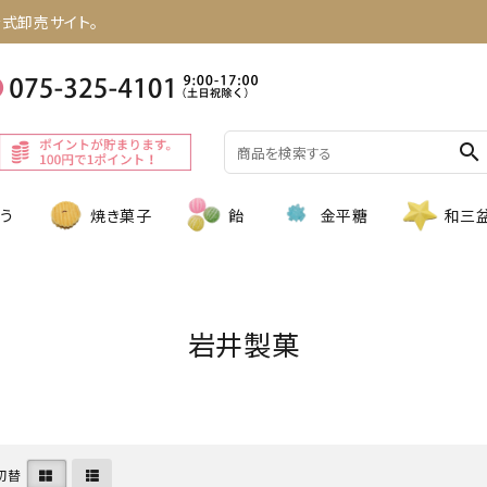
式卸売サイト。
search
う
焼き菓子
飴
金平糖
和三
岩井製菓
切替