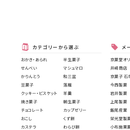
カテゴリーから選ぶ
メ
おかき・あられ
半生菓子
京菓堂オ
せんべい
マシュマロ
井崎商店
かりんとう
和三盆
京菓子 石
豆菓子
落雁
今西製菓
クッキー・ビスケット
羊羹
岩井製菓
焼き菓子
朝生菓子
上尾製菓
チョコレート
カップゼリー
飯尾産業
おこし
くず餅
栄光堂製
カステラ
わらび餅
小布施栗