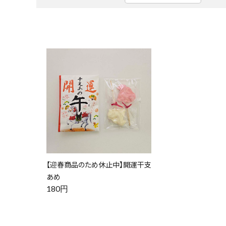
【迎春商品のため休止中】開運干支
あめ
180円