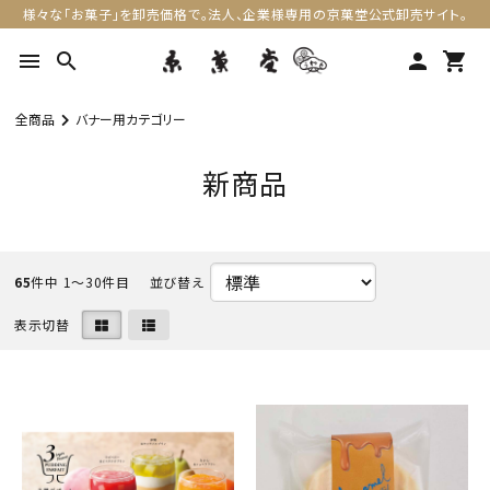
様々な「お菓子」を卸売価格で。法人、企業様専用の京菓堂公式卸売サイト。
menu
search
person
shopping_cart
全商品
バナー用カテゴリー
新商品
65
件中 1〜30件目
表示切替