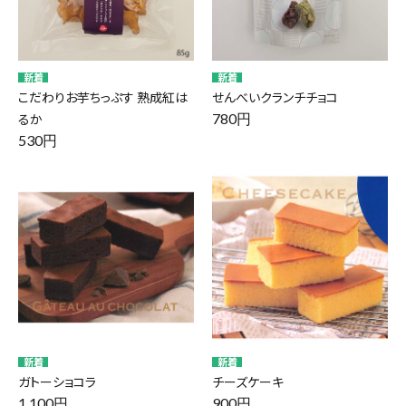
こだわりお芋ちっぷす 熟成紅は
せんべいクランチチョコ
るか
780円
530円
ガトーショコラ
チーズケーキ
1,100円
900円