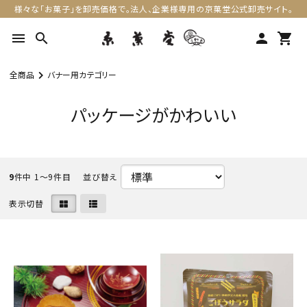
様々な「お菓子」を卸売価格で。法人、企業様専用の京菓堂公式卸売サイト。
menu
search
person
shopping_cart
全商品
バナー用カテゴリー
パッケージがかわいい
9
件中 1〜9件目
表示切替