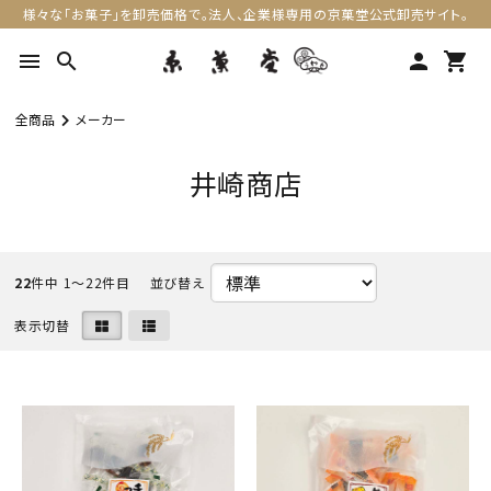
様々な「お菓子」を卸売価格で。法人、企業様専用の京菓堂公式卸売サイト。
menu
search
person
shopping_cart
全商品
メーカー
井崎商店
22
件中 1〜22件目
表示切替