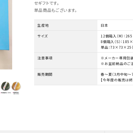
せギフトです。
単品商品もございます。
生産地
日本
サイズ
12個箱入（M）：265
8個箱入（S）：185×
単品：73×73×25
注意事項
※メーカー専用包装
※お盆前納品のご注
販売期間
春～夏（3月中旬～
【今年度の販売は終