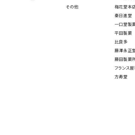
その他
梅花堂本
秦日進堂
一口堂製
平田製菓
比良多
藤澤永正
藤田製菓
フランス
方寿堂