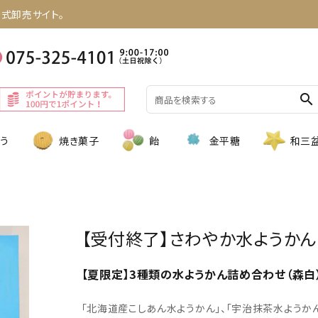
式卸売サイト。
search
う
焼き菓子
飴
金平糖
和三
【受付終了】さわやか水ようかん
【夏限定】3種類の水ようかん詰め合わせ（森白
「北海道産こしあん水ようかん」、「宇治抹茶水ようか