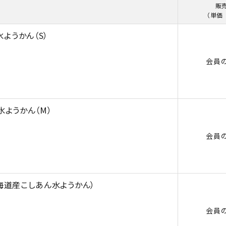
販
訳
（単価 
水ようかん（S）
会員
水ようかん（M）
会員
海道産こしあん水ようかん）
会員