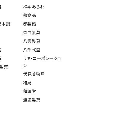
店
松本あられ
都食品
菓本舗
都製餡
森白製菓
八雲製菓
堂
八千代堂
所
リキ・コーポレーショ
ン
屋製菓
伏見若狭屋
和晃
和頌堂
渡辺製菓