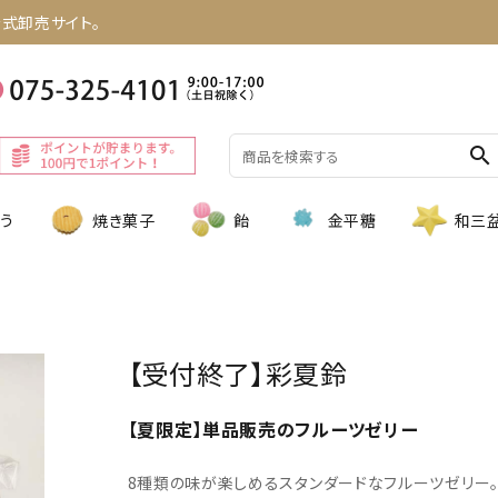
式卸売サイト。
search
う
焼き菓子
飴
金平糖
和三
【受付終了】彩夏鈴
【夏限定】単品販売のフルーツゼリー
8種類の味が楽しめるスタンダードなフルーツゼリー