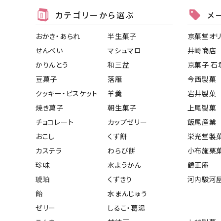
カテゴリーから選ぶ
メ
おかき・あられ
半生菓子
京菓堂オ
せんべい
マシュマロ
井崎商店
かりんとう
和三盆
京菓子 石
豆菓子
落雁
今西製菓
クッキー・ビスケット
羊羹
岩井製菓
焼き菓子
朝生菓子
上尾製菓
チョコレート
カップゼリー
飯尾産業
おこし
くず餅
栄光堂製
カステラ
わらび餅
小布施栗
珍味
水ようかん
鶴正庵
琥珀
くずきり
河内駿河
飴
水まんじゅう
ゼリー
しるこ・葛湯