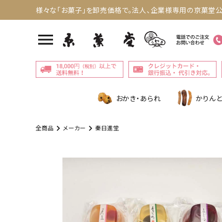
様々な「お菓子」を卸売価格で。法人、企業様専用の京菓堂公
menu
おかき・あられ
かりんと
全商品
メーカー
秦日進堂