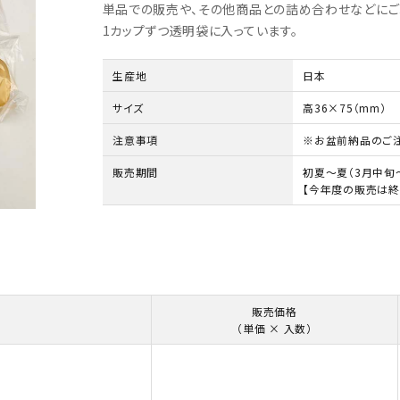
単品での販売や、その他商品との詰め合わせなどにご
1カップずつ透明袋に入っています。
生産地
日本
サイズ
高36×75（mm）
注意事項
※お盆前納品のご注
販売期間
初夏～夏（3月中旬
【今年度の販売は終
販売価格
（単価 × 入数）