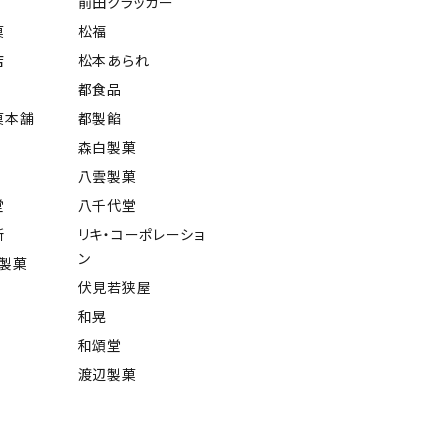
前田クラッカー
菓
松福
店
松本あられ
都食品
菓本舗
都製餡
森白製菓
八雲製菓
堂
八千代堂
所
リキ・コーポレーショ
ン
屋製菓
伏見若狭屋
和晃
和頌堂
渡辺製菓