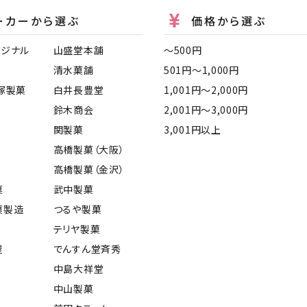
ーカーから選ぶ
価格から選ぶ
リジナル
山盛堂本舗
〜500円
清水菓舗
501円〜1,000円
塚製菓
白井長豊堂
1,001円〜2,000円
鈴木商会
2,001円〜3,000円
関製菓
3,001円以上
高橋製菓（大阪）
高橋製菓（金沢）
菓
武中製菓
菓製造
つるや製菓
テリヤ製菓
屋
でんすん堂斉秀
中島大祥堂
中山製菓