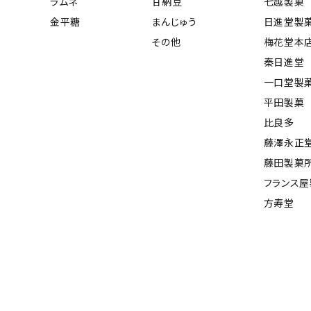
ラムネ
甘納豆
七越製菓
金平糖
まんじゅう
日進堂製
その他
梅花堂本
秦日進堂
一口堂製
平田製菓
比良多
藤澤永正
藤田製菓
フランス
方寿堂